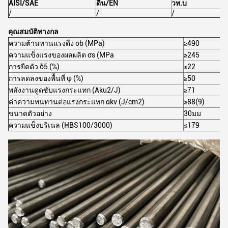
AISI/SAE
ดิน/EN
วท.บ
/
/
/
คุณสมบัติทางกล
ความต้านทานแรงดึง σb (MPa)
≥490
ความแข็งแรงของผลผลิต σs (MPa
≥245
การยืดตัว δ5 (%)
≤22
การลดลงของพื้นที่ ψ (%)
≥50
พลังงานดูดซับแรงกระแทก (Aku2/J)
≥71
ค่าความทนทานต่อแรงกระแทก αkv (J/cm2)
≥88(9)
ขนาดตัวอย่าง
30มม
ความแข็งบริเนล (HBS100/3000)
≤179