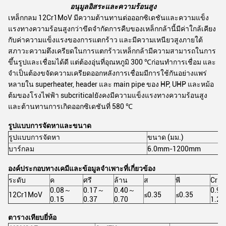
อนุมูลอิสระและความร้อนสูง
เหล็กกลม 12Cr1MoV มีความต้านทานต่อออกซิเดชันและความแข็ง
แรงทางความร้อนสูงกว่าขีดจำกัดการคืบของเหล็กกล้านี้มีค่าใกล้เคียง
กับค่าความแข็งแรงของการแตกร้าว และมีความเหนียวสูงภายใต้
สภาวะความตึงเครียดในการแตกร้าวเหล็กกล้ามีความสามารถในการ
ขึ้นรูปและเชื่อมได้ดี แต่ต้องอุ่นที่อุณหภูมิ 300 ℃ก่อนทำการเชื่อม และ
จำเป็นต้องขจัดความเครียดออกหลังการเชื่อมมีการใช้กันอย่างแพร่
หลายใน superheater, header และ main pipe ของ HP, UHP และหม้อ
ต้มของโรงไฟฟ้า subcriticalยังคงมีความแข็งแรงทางความร้อนสูง
และต้านทานการเกิดออกซิเดชันที่ 580 ℃
รูปแบบการจัดหาและขนาด
รูปแบบการจัดหา
ขนาด (มม.)
บาร์กลม
6.0mm-1200mm
องค์ประกอบทางเคมีและข้อมูลจำเพาะที่เกี่ยวข้อง
ระดับ
ค
ศรี
ล้าน
ส
พี
Cr
0.08～
0.17～
0.40～
0.9
12Cr1MoV
≤0.35
≤0.35
0.15
0.37
0.70
1.20
ตารางเทียบยี่ห้อ