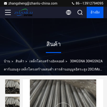
zhangsheng@zhanlu-china.com
86--13912794095
อ้างอิง
สินค้า
บ้าน
>
สินค้า
>
เหล็กโครงสร้างอัลลอยด์
>
30HGSNA 30HGSN2A
คาร์บอนสูง เหล็กโครงสร้างผสมต่ำ สารต้านอนุมูลอิสระสูง 20CrMo
12Cr1MoV