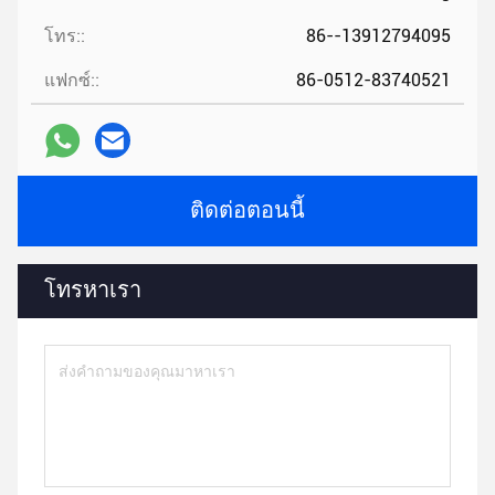
โทร::
86--13912794095
แฟกซ์::
86-0512-83740521
ติดต่อตอนนี้
โทรหาเรา