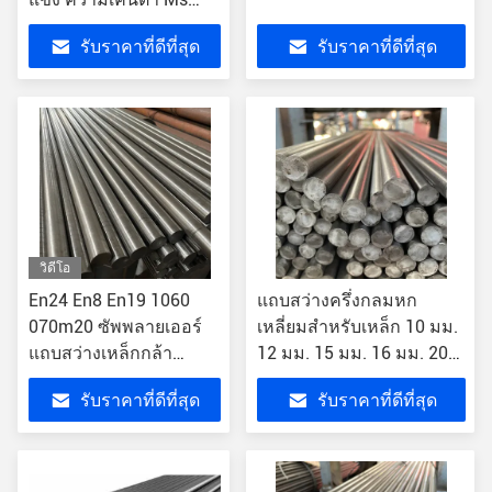
Bright Round Bar
รับราคาที่ดีที่สุด
รับราคาที่ดีที่สุด
วิดีโอ
En24 En8 En19 1060
แถบสว่างครึ่งกลมหก
070m20 ซัพพลายเออร์
เหลี่ยมสำหรับเหล็ก 10 มม.
แถบสว่างเหล็กกล้า
12 มม. 15 มม. 16 มม. 20
คาร์บอนแถบสว่าง 2.5m-
มม. 1020 1035 1060
รับราคาที่ดีที่สุด
รับราคาที่ดีที่สุด
10m