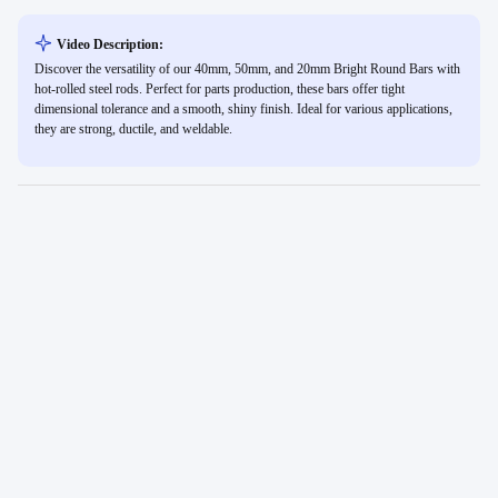
Video Description:
Discover the versatility of our 40mm, 50mm, and 20mm Bright Round Bars with
hot-rolled steel rods. Perfect for parts production, these bars offer tight
dimensional tolerance and a smooth, shiny finish. Ideal for various applications,
they are strong, ductile, and weldable.