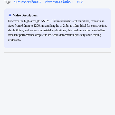
Tags:
#
แถบสว่างเหล็กอ่อน
#
ซัพพลายเออร์เหล็ก 1
#
035
Video Description:
Discover the high-strength ASTM 1050 mild bright steel round bar, available in
sizes from 6.0mm to 1200mm and lengths of 2.5m to 10m. Ideal for construction,
shipbuilding, and various industrial applications, this medium carbon steel offers
excellent performance despite its low cold deformation plasticity and welding
properties.